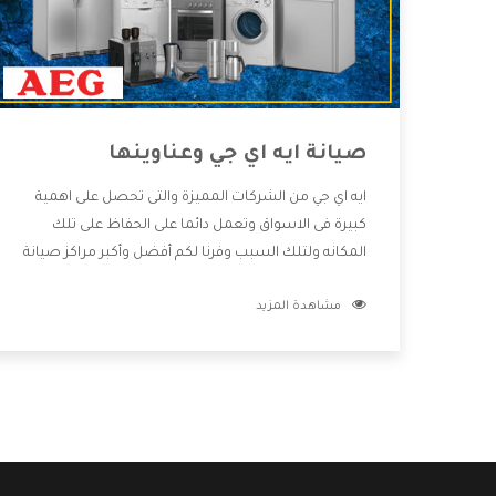
صيانة ايه اي جي وعناوينها
ايه اي جي من الشركات المميزة والتى تحصل على اهمية
كبيرة فى الاسواق وتعمل دائما على الحفاظ على تلك
المكانه ولتلك السبب وفرنا لكم أفضل وأكبر مراكز صيانة
ايه اي جي وعناوينها حتى يكون قريب من كل العملاء
مشاهدة المزيد
ويستطيع القيام بتصليح جميع المنتجات دون اى ازعاج
كما أننا نهتم بكل ما يحتاجه المستهلك لكى نحافظ على
ثقتهم بنا ،وهتستمتع بأقوى العروض والخدمات ما بعد
البيع التى ترضى العميل