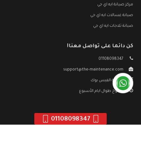
مركز صيانة ايه اي جي
صيانة غسالات ايه اي جي
صيانة ثلاجات ايه اي جي
كن دائما على تواصل معنا!
01108098347
support@the-maintenance.com
صفحة الفيس بوك
مفتوح طوال ايام الأسبوع
01108098347
جميع الحقوق محفوظه ©
صيانة ايه اي جي