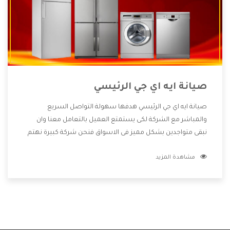
صيانة ايه اي جي الرئيسي
صيانة ايه اي جي الرئيسي هدفها سهولة التواصل السريع
والمباشر مع الشركة لكى يستمتع العميل بالتعامل معنا وان
نبقى متواجدين بشكل مميز فى الاسواق فنحن شركة كبيرة نهتم
بكل التفاصيل المهمة للعميل وان يستمتع بالخدمات التى تنفرد
مشاهدة المزيد
الشركة بها والتى تكون منها خدمة الصيانة التى تكون من أهم
الخدمات التى يرغب بها العميل لأنها تحافظ على كفاءة المنتج
كما أن شركة ايه اي جي تقدم لنا جميع الأجهزة التى نبحث عنها
وأقوى الأسعار التى تكون مناسبة لكثير من العملاء