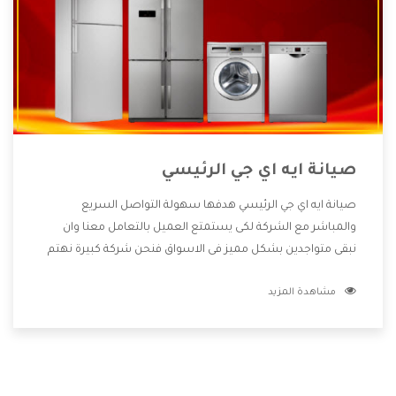
صيانة ايه اي جي الرئيسي
صيانة ايه اي جي الرئيسي هدفها سهولة التواصل السريع
والمباشر مع الشركة لكى يستمتع العميل بالتعامل معنا وان
نبقى متواجدين بشكل مميز فى الاسواق فنحن شركة كبيرة نهتم
بكل التفاصيل المهمة للعميل وان يستمتع بالخدمات التى تنفرد
مشاهدة المزيد
الشركة بها والتى تكون منها خدمة الصيانة التى تكون من أهم
الخدمات التى يرغب بها العميل لأنها تحافظ على كفاءة المنتج
كما أن شركة ايه اي جي تقدم لنا جميع الأجهزة التى نبحث عنها
وأقوى الأسعار التى تكون مناسبة لكثير من العملاء