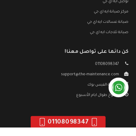
توكيل ايه اي جي
مركز صيانة ايه اي جي
صيانة غسالات ايه اي جي
صيانة ثلاجات ايه اي جي
كن دائما على تواصل معنا!
01108098347
support@the-maintenance.com
صفحة الفيس بوك
مفتوح طوال ايام الأسبوع
01108098347