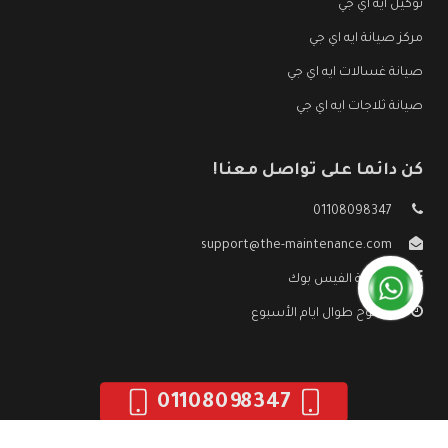
توكيل ايه اي جي
مركز صيانة ايه اي جي
صيانة غسالات ايه اي جي
صيانة ثلاجات ايه اي جي
كن دائما على تواصل معنا!
01108098347
support@the-maintenance.com
صفحة الفيس بوك
مفتوح طوال ايام الأسبوع
01108098347