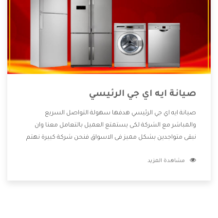
صيانة ايه اي جي الرئيسي
صيانة ايه اي جي الرئيسي هدفها سهولة التواصل السريع
والمباشر مع الشركة لكى يستمتع العميل بالتعامل معنا وان
نبقى متواجدين بشكل مميز فى الاسواق فنحن شركة كبيرة نهتم
بكل التفاصيل المهمة للعميل وان يستمتع بالخدمات التى تنفرد
مشاهدة المزيد
الشركة بها والتى تكون منها خدمة الصيانة التى تكون من أهم
الخدمات التى يرغب بها العميل لأنها تحافظ على كفاءة المنتج
كما أن شركة ايه اي جي تقدم لنا جميع الأجهزة التى نبحث عنها
وأقوى الأسعار التى تكون مناسبة لكثير من العملاء