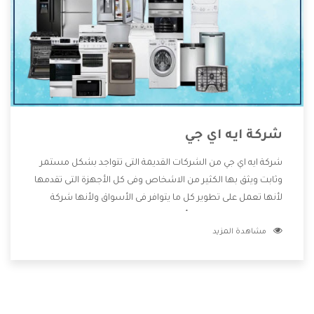
شركة ايه اي جي
شركة ايه اي جي من الشركات القديمة التى تتواجد بشكل مستمر
وثابت ويثق بها الكثير من الاشخاص وفى كل الأجهزة التى تقدمها
لأنها تعمل على تطوير كل ما يتوافر فى الأسواق ولأنها شركة
معروفة تهتم جدا بتوفير أفضل خدمات ما بعد البيع مع المنتجات
مشاهدة المزيد
وتقدم للعملاء أقوى العروض والخصومات التى تسهل على
المستهلك الاستمتاع بشراء جميع ما نقدمه لكم معنا هتجد كل
ما هو جديد وأفضل