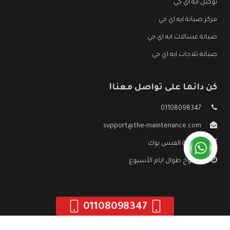
توكيل ايه اي جي
مركز صيانة ايه اي جي
صيانة غسالات ايه اي جي
صيانة ثلاجات ايه اي جي
كن دائما على تواصل معنا!
01108098347
support@the-maintenance.com
صفحة الفيس بوك
مفتوح طوال ايام الأسبوع
01108098347