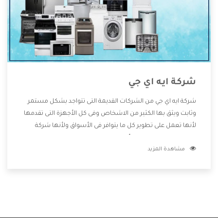
شركة ايه اي جي
شركة ايه اي جي من الشركات القديمة التى تتواجد بشكل مستمر
وثابت ويثق بها الكثير من الاشخاص وفى كل الأجهزة التى تقدمها
لأنها تعمل على تطوير كل ما يتوافر فى الأسواق ولأنها شركة
معروفة تهتم جدا بتوفير أفضل خدمات ما بعد البيع مع المنتجات
مشاهدة المزيد
وتقدم للعملاء أقوى العروض والخصومات التى تسهل على
المستهلك الاستمتاع بشراء جميع ما نقدمه لكم معنا هتجد كل
ما هو جديد وأفضل