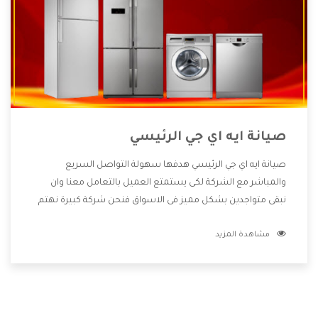
صيانة ايه اي جي الرئيسي
صيانة ايه اي جي الرئيسي هدفها سهولة التواصل السريع
والمباشر مع الشركة لكى يستمتع العميل بالتعامل معنا وان
نبقى متواجدين بشكل مميز فى الاسواق فنحن شركة كبيرة نهتم
بكل التفاصيل المهمة للعميل وان يستمتع بالخدمات التى تنفرد
مشاهدة المزيد
الشركة بها والتى تكون منها خدمة الصيانة التى تكون من أهم
الخدمات التى يرغب بها العميل لأنها تحافظ على كفاءة المنتج
كما أن شركة ايه اي جي تقدم لنا جميع الأجهزة التى نبحث عنها
وأقوى الأسعار التى تكون مناسبة لكثير من العملاء