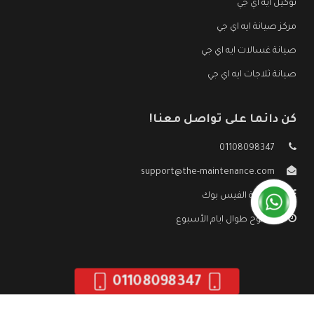
توكيل ايه اي جي
مركز صيانة ايه اي جي
صيانة غسالات ايه اي جي
صيانة ثلاجات ايه اي جي
كن دائما على تواصل معنا!
01108098347
support@the-maintenance.com
صفحة الفيس بوك
مفتوح طوال ايام الأسبوع
01108098347