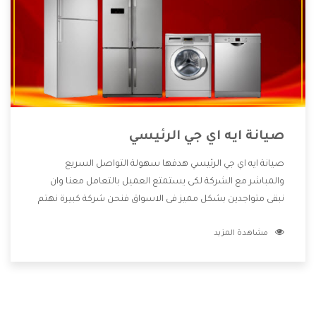
صيانة ايه اي جي الرئيسي
صيانة ايه اي جي الرئيسي هدفها سهولة التواصل السريع
والمباشر مع الشركة لكى يستمتع العميل بالتعامل معنا وان
نبقى متواجدين بشكل مميز فى الاسواق فنحن شركة كبيرة نهتم
بكل التفاصيل المهمة للعميل وان يستمتع بالخدمات التى تنفرد
مشاهدة المزيد
الشركة بها والتى تكون منها خدمة الصيانة التى تكون من أهم
الخدمات التى يرغب بها العميل لأنها تحافظ على كفاءة المنتج
كما أن شركة ايه اي جي تقدم لنا جميع الأجهزة التى نبحث عنها
وأقوى الأسعار التى تكون مناسبة لكثير من العملاء