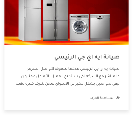
صيانة ايه اي جي الرئيسي
صيانة ايه اي جي الرئيسي هدفها سهولة التواصل السريع
والمباشر مع الشركة لكى يستمتع العميل بالتعامل معنا وان
نبقى متواجدين بشكل مميز فى الاسواق فنحن شركة كبيرة نهتم
بكل التفاصيل المهمة للعميل وان يستمتع بالخدمات التى تنفرد
مشاهدة المزيد
الشركة بها والتى تكون منها خدمة الصيانة التى تكون من أهم
الخدمات التى يرغب بها العميل لأنها تحافظ على كفاءة المنتج
كما أن شركة ايه اي جي تقدم لنا جميع الأجهزة التى نبحث عنها
وأقوى الأسعار التى تكون مناسبة لكثير من العملاء