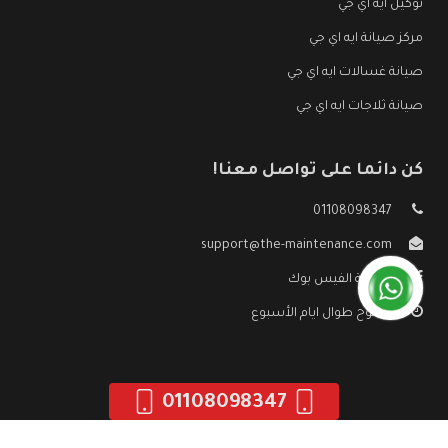
توكيل ايه اي جي
مركز صيانة ايه اي جي
صيانة غسالات ايه اي جي
صيانة ثلاجات ايه اي جي
كن دائما على تواصل معنا!
01108098347
support@the-maintenance.com
صفحة الفيس بوك
مفتوح طوال ايام الأسبوع
01108098347