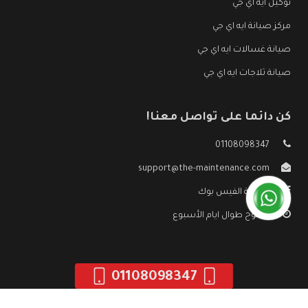
توكيل ايه اي جي
مركز صيانة ايه اي جي
صيانة غسالات ايه اي جي
صيانة ثلاجات ايه اي جي
كن دائما على تواصل معنا!
01108098347
support@the-maintenance.com
صفحة الفيس بوك
مفتوح طوال ايام الأسبوع
01108098347