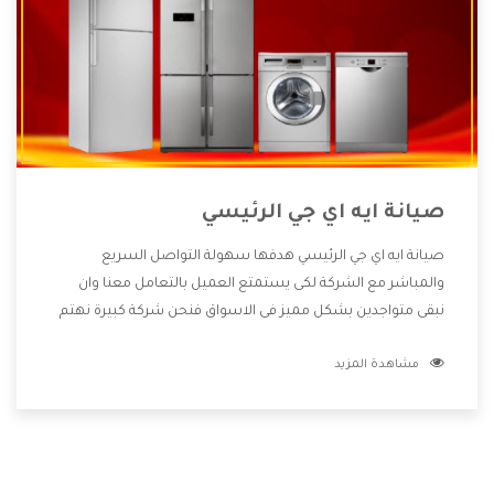
صيانة ايه اي جي الرئيسي
صيانة ايه اي جي الرئيسي هدفها سهولة التواصل السريع
والمباشر مع الشركة لكى يستمتع العميل بالتعامل معنا وان
نبقى متواجدين بشكل مميز فى الاسواق فنحن شركة كبيرة نهتم
بكل التفاصيل المهمة للعميل وان يستمتع بالخدمات التى تنفرد
مشاهدة المزيد
الشركة بها والتى تكون منها خدمة الصيانة التى تكون من أهم
الخدمات التى يرغب بها العميل لأنها تحافظ على كفاءة المنتج
كما أن شركة ايه اي جي تقدم لنا جميع الأجهزة التى نبحث عنها
وأقوى الأسعار التى تكون مناسبة لكثير من العملاء