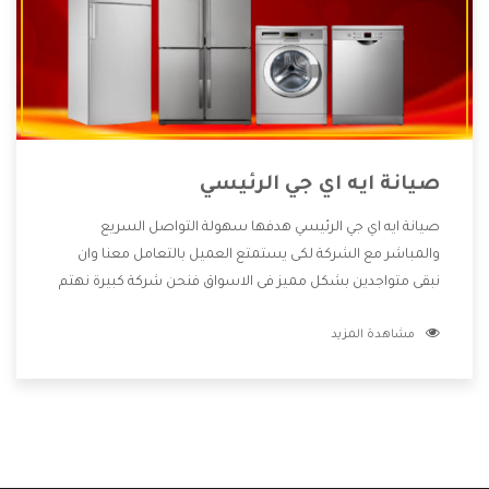
صيانة ايه اي جي الرئيسي
صيانة ايه اي جي الرئيسي هدفها سهولة التواصل السريع
والمباشر مع الشركة لكى يستمتع العميل بالتعامل معنا وان
نبقى متواجدين بشكل مميز فى الاسواق فنحن شركة كبيرة نهتم
بكل التفاصيل المهمة للعميل وان يستمتع بالخدمات التى تنفرد
مشاهدة المزيد
الشركة بها والتى تكون منها خدمة الصيانة التى تكون من أهم
الخدمات التى يرغب بها العميل لأنها تحافظ على كفاءة المنتج
كما أن شركة ايه اي جي تقدم لنا جميع الأجهزة التى نبحث عنها
وأقوى الأسعار التى تكون مناسبة لكثير من العملاء