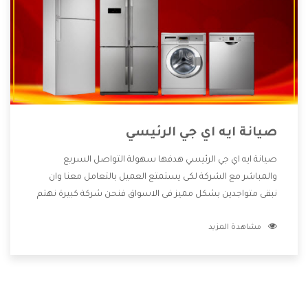
صيانة ايه اي جي الرئيسي
صيانة ايه اي جي الرئيسي هدفها سهولة التواصل السريع
والمباشر مع الشركة لكى يستمتع العميل بالتعامل معنا وان
نبقى متواجدين بشكل مميز فى الاسواق فنحن شركة كبيرة نهتم
بكل التفاصيل المهمة للعميل وان يستمتع بالخدمات التى تنفرد
مشاهدة المزيد
الشركة بها والتى تكون منها خدمة الصيانة التى تكون من أهم
الخدمات التى يرغب بها العميل لأنها تحافظ على كفاءة المنتج
كما أن شركة ايه اي جي تقدم لنا جميع الأجهزة التى نبحث عنها
وأقوى الأسعار التى تكون مناسبة لكثير من العملاء