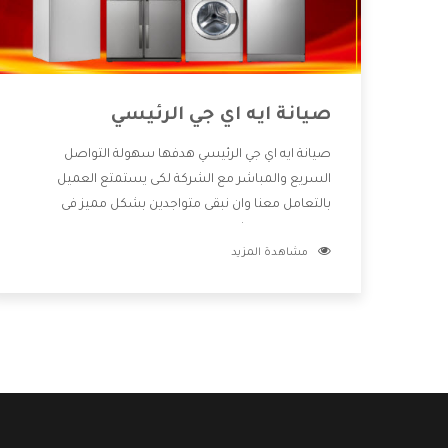
صيانة ايه اي جي الرئيسي
صيانة ايه اي جي الرئيسي هدفها سهولة التواصل
السريع والمباشر مع الشركة لكى يستمتع العميل
بالتعامل معنا وان نبقى متواجدين بشكل مميز فى
الاسواق فنحن شركة كبيرة نهتم بكل التفاصيل المهمة
مشاهدة المزيد
للعميل وان يستمتع بالخدمات التى تنفرد الشركة بها
والتى تكون منها خدمة الصيانة التى تكون من أهم
الخدمات التى يرغب بها العميل لأنها تحافظ على كفاءة
المنتج كما أن شركة ايه اي جي تقدم لنا جميع الأجهزة التى
نبحث عنها وأقوى الأسعار التى تكون مناسبة لكثير من
العملاء