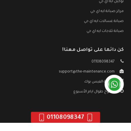
توكيل ايه اي جي
مركز صيانة ايه اي جي
صيانة غسالات ايه اي جي
صيانة ثلاجات ايه اي جي
كن دائما على تواصل معنا!
01108098347
support@the-maintenance.com
صفحة الفيس بوك
مفتوح طوال ايام الأسبوع
01108098347