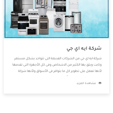
شركة ايه اي جي
شركة ايه اي جي من الشركات القديمة التى تتواجد بشكل مستمر
وثابت ويثق بها الكثير من الاشخاص وفى كل الأجهزة التى تقدمها
لأنها تعمل على تطوير كل ما يتوافر فى الأسواق ولأنها شركة
معروفة تهتم جدا بتوفير أفضل خدمات ما بعد البيع مع المنتجات
مشاهدة المزيد
وتقدم للعملاء أقوى العروض والخصومات التى تسهل على
المستهلك الاستمتاع بشراء جميع ما نقدمه لكم معنا هتجد كل
ما هو جديد وأفضل