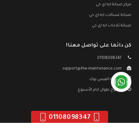
مركز صيانة ايه اي جي
صيانة غسالات ايه اي جي
صيانة ثلاجات ايه اي جي
كن دائما على تواصل معنا!
01108098347
support@the-maintenance.com
صفحة الفيس بوك
مفتوح طوال ايام الأسبوع
01108098347
جميع الحقوق محفوظه ©
صيانة ايه اي جي