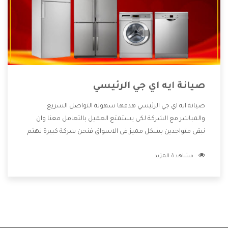
صيانة ايه اي جي الرئيسي
صيانة ايه اي جي الرئيسي هدفها سهولة التواصل السريع
والمباشر مع الشركة لكى يستمتع العميل بالتعامل معنا وان
نبقى متواجدين بشكل مميز فى الاسواق فنحن شركة كبيرة نهتم
بكل التفاصيل المهمة للعميل وان يستمتع بالخدمات التى تنفرد
مشاهدة المزيد
الشركة بها والتى تكون منها خدمة الصيانة التى تكون من أهم
الخدمات التى يرغب بها العميل لأنها تحافظ على كفاءة المنتج
كما أن شركة ايه اي جي تقدم لنا جميع الأجهزة التى نبحث عنها
وأقوى الأسعار التى تكون مناسبة لكثير من العملاء