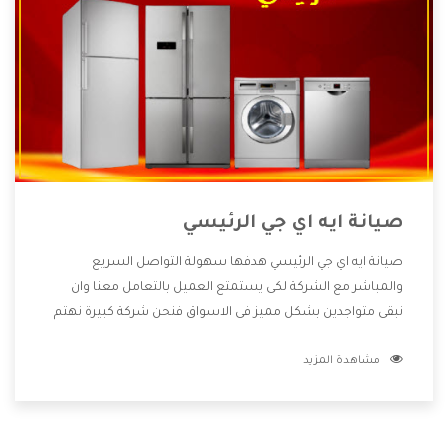
صيانة ايه اي جي الرئيسي
صيانة ايه اي جي الرئيسي هدفها سهولة التواصل السريع
والمباشر مع الشركة لكى يستمتع العميل بالتعامل معنا وان
نبقى متواجدين بشكل مميز فى الاسواق فنحن شركة كبيرة نهتم
بكل التفاصيل المهمة للعميل وان يستمتع بالخدمات التى تنفرد
مشاهدة المزيد
الشركة بها والتى تكون منها خدمة الصيانة التى تكون من أهم
الخدمات التى يرغب بها العميل لأنها تحافظ على كفاءة المنتج
كما أن شركة ايه اي جي تقدم لنا جميع الأجهزة التى نبحث عنها
وأقوى الأسعار التى تكون مناسبة لكثير من العملاء