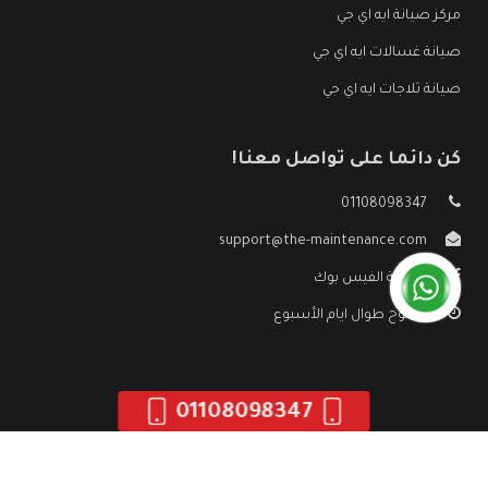
مركز صيانة ايه اي جي
صيانة غسالات ايه اي جي
صيانة ثلاجات ايه اي جي
كن دائما على تواصل معنا!
01108098347
support@the-maintenance.com
صفحة الفيس بوك
مفتوح طوال ايام الأسبوع
01108098347
جميع الحقوق محفوظه ©
صيانة ايه اي جي