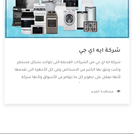
شركة ايه اي جي
شركة ايه اي جي من الشركات القديمة التى تتواجد بشكل مستمر
وثابت ويثق بها الكثير من الاشخاص وفى كل الأجهزة التى تقدمها
لأنها تعمل على تطوير كل ما يتوافر فى الأسواق ولأنها شركة
معروفة تهتم جدا بتوفير أفضل خدمات ما بعد البيع مع المنتجات
مشاهدة المزيد
وتقدم للعملاء أقوى العروض والخصومات التى تسهل على
المستهلك الاستمتاع بشراء جميع ما نقدمه لكم معنا هتجد كل
ما هو جديد وأفضل