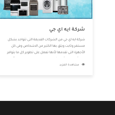
شركة ايه اي جي
شركة ايه اي جي من الشركات القديمة التى تتواجد بشكل
مستمر وثابت ويثق بها الكثير من الاشخاص وفى كل
الأجهزة التى تقدمها لأنها تعمل على تطوير كل ما يتوافر
فى الأسواق ولأنها شركة معروفة تهتم جدا بتوفير أفضل
مشاهدة المزيد
خدمات ما بعد البيع مع المنتجات وتقدم للعملاء أقوى
العروض والخصومات التى تسهل على المستهلك
الاستمتاع بشراء جميع ما نقدمه لكم معنا هتجد كل ما
هو جديد وأفضل