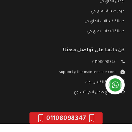
توكيل ايه اي جي
مركز صيانة ايه اي جي
صيانة غسالات ايه اي جي
صيانة ثلاجات ايه اي جي
كن دائما على تواصل معنا!
01108098347
support@the-maintenance.com
صفحة الفيس بوك
مفتوح طوال ايام الأسبوع
01108098347