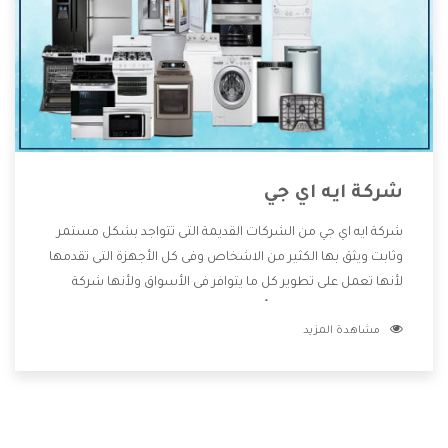
شركة ايه اي جي
شركة ايه اي جي من الشركات القديمة التى تتواجد بشكل مستمر
وثابت ويثق بها الكثير من الاشخاص وفى كل الأجهزة التى تقدمها
لأنها تعمل على تطوير كل ما يتوافر فى الأسواق ولأنها شركة
معروفة تهتم جدا بتوفير أفضل خدمات ما بعد البيع مع المنتجات
مشاهدة المزيد
وتقدم للعملاء أقوى العروض والخصومات التى تسهل على
المستهلك الاستمتاع بشراء جميع ما نقدمه لكم معنا هتجد كل
ما هو جديد وأفضل