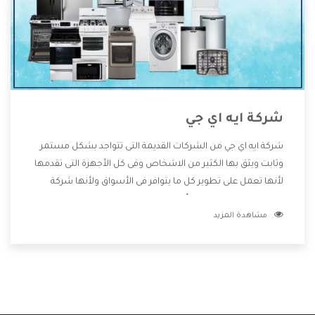
شركة ايه اي جي
شركة ايه اي جي من الشركات القديمة التى تتواجد بشكل مستمر
وثابت ويثق بها الكثير من الاشخاص وفى كل الأجهزة التى تقدمها
لأنها تعمل على تطوير كل ما يتوافر فى الأسواق ولأنها شركة
معروفة تهتم جدا بتوفير أفضل خدمات ما بعد البيع مع المنتجات
مشاهدة المزيد
وتقدم للعملاء أقوى العروض والخصومات التى تسهل على
المستهلك الاستمتاع بشراء جميع ما نقدمه لكم معنا هتجد كل
ما هو جديد وأفضل