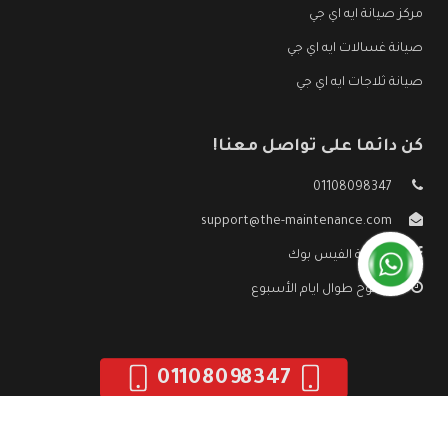
مركز صيانة ايه اي جي
صيانة غسالات ايه اي جي
صيانة ثلاجات ايه اي جي
كن دائما على تواصل معنا!
01108098347
support@the-maintenance.com
صفحة الفيس بوك
مفتوح طوال ايام الأسبوع
01108098347
جميع الحقوق محفوظه ©
صيانة ايه اي جي