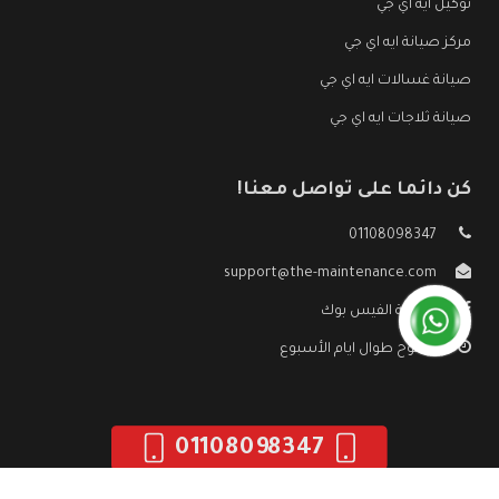
توكيل ايه اي جي
مركز صيانة ايه اي جي
صيانة غسالات ايه اي جي
صيانة ثلاجات ايه اي جي
كن دائما على تواصل معنا!
01108098347
support@the-maintenance.com
صفحة الفيس بوك
مفتوح طوال ايام الأسبوع
01108098347