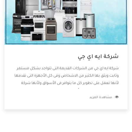
شركة ايه اي جي
شركة ايه اي جي من الشركات القديمة التى تتواجد بشكل مستمر
وثابت ويثق بها الكثير من الاشخاص وفى كل الأجهزة التى تقدمها
لأنها تعمل على تطوير كل ما يتوافر فى الأسواق ولأنها شركة
معروفة تهتم جدا بتوفير أفضل خدمات ما بعد البيع مع المنتجات
مشاهدة المزيد
وتقدم للعملاء أقوى العروض والخصومات التى تسهل على
المستهلك الاستمتاع بشراء جميع ما نقدمه لكم معنا هتجد كل
ما هو جديد وأفضل