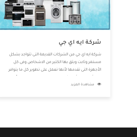
شركة ايه اي جي
شركة ايه اي جي من الشركات القديمة التى تتواجد بشكل
مستمر وثابت ويثق بها الكثير من الاشخاص وفى كل
الأجهزة التى تقدمها لأنها تعمل على تطوير كل ما يتوافر
فى الأسواق ولأنها شركة معروفة تهتم جدا بتوفير أفضل
مشاهدة المزيد
خدمات ما بعد البيع مع المنتجات وتقدم للعملاء أقوى
العروض والخصومات التى تسهل على المستهلك
الاستمتاع بشراء جميع ما نقدمه لكم معنا هتجد كل ما
هو جديد وأفضل