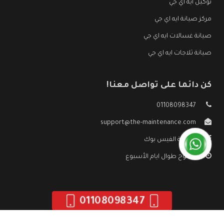
توكيل ايه اي جي
مركز صيانة ايه اي جي
صيانة غسالات ايه اي جي
صيانة ثلاجات ايه اي جي
كن دائما على تواصل معنا!
01108098347
support@the-maintenance.com
صفحة الفيس بوك
مفتوح طوال ايام الأسبوع
01108098347