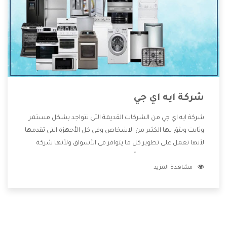
شركة ايه اي جي
شركة ايه اي جي من الشركات القديمة التى تتواجد بشكل مستمر
وثابت ويثق بها الكثير من الاشخاص وفى كل الأجهزة التى تقدمها
لأنها تعمل على تطوير كل ما يتوافر فى الأسواق ولأنها شركة
معروفة تهتم جدا بتوفير أفضل خدمات ما بعد البيع مع المنتجات
مشاهدة المزيد
وتقدم للعملاء أقوى العروض والخصومات التى تسهل على
المستهلك الاستمتاع بشراء جميع ما نقدمه لكم معنا هتجد كل
ما هو جديد وأفضل