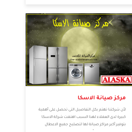
كما أننا نهتم بكل ما يحتاجه المستهلك لكى نحافظ على
ثقتهم بنا ،وهتستمتع بأقوى العروض والخدمات ما بعد
البيع التى ترضى العميل
مركز صيانة الاسكا
لأن شركتنا تهتم بكل التفاصيل التى تحصل على أهمية
كبيرة لدى العملاء لهذا السبب اهتمت شركة الاسكا
بتوفير أكبر مراكز صيانة لها لتصليح جميع الاعطال
ويتميز بالتعامل مع أكبر فريق من الفنيين يعملوا لدينا