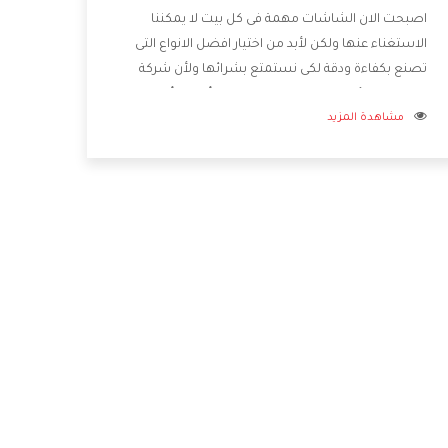
اصبحت الان الشاشات مهمة فى كل بيت لا يمكننا
الاستغناء عنها ولكن لأبد من اختيار افضل الانواع التى
تصنع بكفاءة ودقة لكى نستمتع بشرائها ولأن شركة
الاسكا تفاجئنا بكل جديد قامت بصناعة أفضل أنواع
مشاهدة المزيد
الشاشات التى تحتوى على أفضل المواصفات
والإمكانيات المختلفة وأيضا تتوفر بأفضل الاسعار
المختلفة