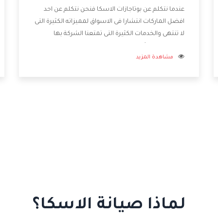
عندما نتكلم عن بوتاجازات الاسكا فنحن نتكلم عن احد
افضل الماركات انتشارا فى الاسواق لمميزاته الكثيرة التى
لا تنتهى والخدمات الكثيرة التى تمتعنا الشركة بها
والتطورات الدائمة فى صناعة البوتاجازات فيوجد منها
مشاهدة المزيد
اشكال كثيرة ومختلفة وأيضا تختلف اسعارها لكى
تستطيع اختيار الافضل لها وسنوضح لكم من خلال
تلك المقاله كل ما يخص بوتاجازات الاسكا وعيوبها
ومميزاتها .
لماذا صيانة الاسكا؟