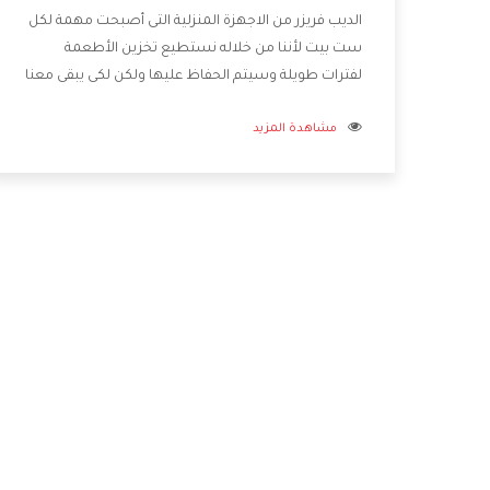
الديب فريزر من الاجهزة المنزلية التى أصبحت مهمة لكل
ست بيت لأننا من خلاله نستطيع تخزين الأطعمة
لفترات طويلة وسيتم الحفاظ عليها ولكن لكى يبقى معنا
لفترات طويلة لابد من اختيار ديب فريزر الاسكا يحتوى على
مشاهدة المزيد
أعلى المواصفات ويتم صناعته بدقة وكفاءة عالية ليكون
اكثر تميز وتمتعنا الشركة بتوفير أفضل خدمات ما بعد
البيع مع المنتج .