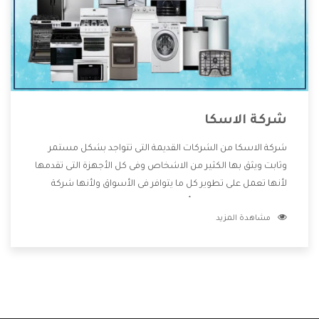
شركة الاسكا
شركة الاسكا من الشركات القديمة التى تتواجد بشكل مستمر
وثابت ويثق بها الكثير من الاشخاص وفى كل الأجهزة التى تقدمها
لأنها تعمل على تطوير كل ما يتوافر فى الأسواق ولأنها شركة
معروفة تهتم جدا بتوفير أفضل خدمات ما بعد البيع مع المنتجات
مشاهدة المزيد
وتقدم للعملاء أقوى العروض والخصومات التى تسهل على
المستهلك الاستمتاع بشراء جميع ما نقدمه لكم معنا هتجد كل
ما هو جديد وأفضل