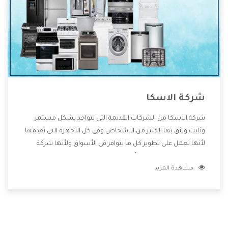
شركة الاسكا
شركة الاسكا من الشركات القديمة التى تتواجد بشكل مستمر
وثابت ويثق بها الكثير من الاشخاص وفى كل الأجهزة التى تقدمها
لأنها تعمل على تطوير كل ما يتوافر فى الأسواق ولأنها شركة
معروفة تهتم جدا بتوفير أفضل خدمات ما بعد البيع مع المنتجات
مشاهدة المزيد
وتقدم للعملاء أقوى العروض والخصومات التى تسهل على
المستهلك الاستمتاع بشراء جميع ما نقدمه لكم معنا هتجد كل
ما هو جديد وأفضل