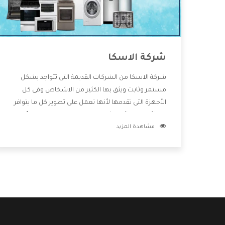
شركة الاسكا
شركة الاسكا من الشركات القديمة التى تتواجد بشكل
مستمر وثابت ويثق بها الكثير من الاشخاص وفى كل
الأجهزة التى تقدمها لأنها تعمل على تطوير كل ما يتوافر
فى الأسواق ولأنها شركة معروفة تهتم جدا بتوفير أفضل
مشاهدة المزيد
خدمات ما بعد البيع مع المنتجات وتقدم للعملاء أقوى
العروض والخصومات التى تسهل على المستهلك
الاستمتاع بشراء جميع ما نقدمه لكم معنا هتجد كل ما
هو جديد وأفضل