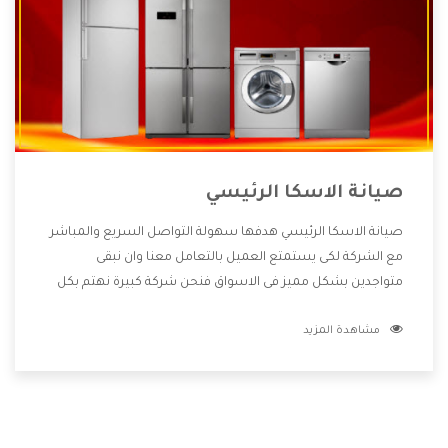
صيانة الاسكا الرئيسي
صيانة الاسكا الرئيسي هدفها سهولة التواصل السريع والمباشر
مع الشركة لكى يستمتع العميل بالتعامل معنا وان نبقى
متواجدين بشكل مميز فى الاسواق فنحن شركة كبيرة نهتم بكل
التفاصيل المهمة للعميل وان يستمتع بالخدمات التى تنفرد
مشاهدة المزيد
الشركة بها والتى تكون منها خدمة الصيانة التى تكون من أهم
الخدمات التى يرغب بها العميل لأنها تحافظ على كفاءة المنتج
كما أن شركة الاسكا تقدم لنا جميع الأجهزة التى نبحث عنها
وأقوى الأسعار التى تكون مناسبة لكثير من العملاء