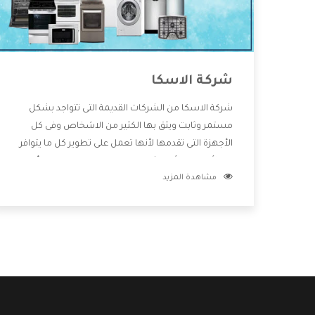
شركة الاسكا
شركة الاسكا من الشركات القديمة التى تتواجد بشكل
مستمر وثابت ويثق بها الكثير من الاشخاص وفى كل
الأجهزة التى تقدمها لأنها تعمل على تطوير كل ما يتوافر
فى الأسواق ولأنها شركة معروفة تهتم جدا بتوفير أفضل
مشاهدة المزيد
خدمات ما بعد البيع مع المنتجات وتقدم للعملاء أقوى
العروض والخصومات التى تسهل على المستهلك
الاستمتاع بشراء جميع ما نقدمه لكم معنا هتجد كل ما
هو جديد وأفضل