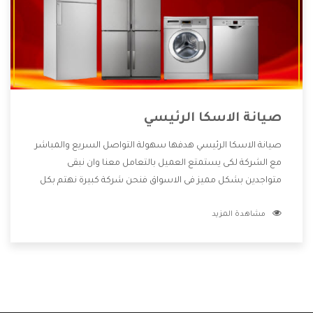
صيانة الاسكا الرئيسي
صيانة الاسكا الرئيسي هدفها سهولة التواصل السريع والمباشر
مع الشركة لكى يستمتع العميل بالتعامل معنا وان نبقى
متواجدين بشكل مميز فى الاسواق فنحن شركة كبيرة نهتم بكل
التفاصيل المهمة للعميل وان يستمتع بالخدمات التى تنفرد
مشاهدة المزيد
الشركة بها والتى تكون منها خدمة الصيانة التى تكون من أهم
الخدمات التى يرغب بها العميل لأنها تحافظ على كفاءة المنتج
كما أن شركة الاسكا تقدم لنا جميع الأجهزة التى نبحث عنها
وأقوى الأسعار التى تكون مناسبة لكثير من العملاء