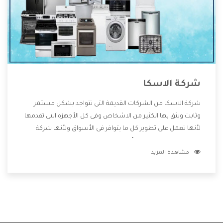
شركة الاسكا
شركة الاسكا من الشركات القديمة التى تتواجد بشكل مستمر
وثابت ويثق بها الكثير من الاشخاص وفى كل الأجهزة التى تقدمها
لأنها تعمل على تطوير كل ما يتوافر فى الأسواق ولأنها شركة
معروفة تهتم جدا بتوفير أفضل خدمات ما بعد البيع مع المنتجات
مشاهدة المزيد
وتقدم للعملاء أقوى العروض والخصومات التى تسهل على
المستهلك الاستمتاع بشراء جميع ما نقدمه لكم معنا هتجد كل
ما هو جديد وأفضل