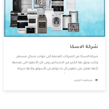
شركة الاسكا
شركة الاسكا من الشركات القديمة التى تتواجد بشكل مستمر
وثابت ويثق بها الكثير من الاشخاص وفى كل الأجهزة التى تقدمها
لأنها تعمل على تطوير كل ما يتوافر فى الأسواق ولأنها شركة
معروفة تهتم جدا بتوفير أفضل خدمات ما بعد البيع مع المنتجات
مشاهدة المزيد
وتقدم للعملاء أقوى العروض والخصومات التى تسهل على
المستهلك الاستمتاع بشراء جميع ما نقدمه لكم معنا هتجد كل
ما هو جديد وأفضل