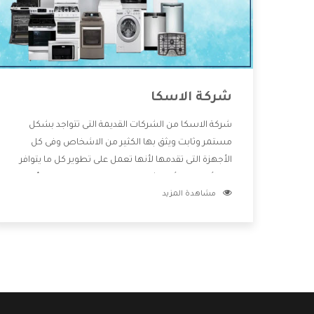
شركة الاسكا
شركة الاسكا من الشركات القديمة التى تتواجد بشكل
مستمر وثابت ويثق بها الكثير من الاشخاص وفى كل
الأجهزة التى تقدمها لأنها تعمل على تطوير كل ما يتوافر
فى الأسواق ولأنها شركة معروفة تهتم جدا بتوفير أفضل
مشاهدة المزيد
خدمات ما بعد البيع مع المنتجات وتقدم للعملاء أقوى
العروض والخصومات التى تسهل على المستهلك
الاستمتاع بشراء جميع ما نقدمه لكم معنا هتجد كل ما
هو جديد وأفضل