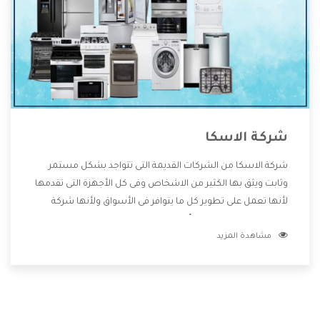
شركة الاسكا
شركة الاسكا من الشركات القديمة التى تتواجد بشكل مستمر
وثابت ويثق بها الكثير من الاشخاص وفى كل الأجهزة التى تقدمها
لأنها تعمل على تطوير كل ما يتوافر فى الأسواق ولأنها شركة
معروفة تهتم جدا بتوفير أفضل خدمات ما بعد البيع مع المنتجات
مشاهدة المزيد
وتقدم للعملاء أقوى العروض والخصومات التى تسهل على
المستهلك الاستمتاع بشراء جميع ما نقدمه لكم معنا هتجد كل
ما هو جديد وأفضل