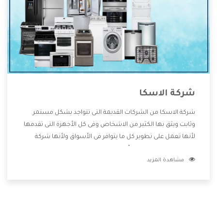
شركة الاسكا
شركة الاسكا من الشركات القديمة التى تتواجد بشكل مستمر
وثابت ويثق بها الكثير من الاشخاص وفى كل الأجهزة التى تقدمها
لأنها تعمل على تطوير كل ما يتوافر فى الأسواق ولأنها شركة
معروفة تهتم جدا بتوفير أفضل خدمات ما بعد البيع مع المنتجات
مشاهدة المزيد
وتقدم للعملاء أقوى العروض والخصومات التى تسهل على
المستهلك الاستمتاع بشراء جميع ما نقدمه لكم معنا هتجد كل
ما هو جديد وأفضل