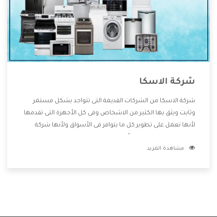
شركة الاسكا
شركة الاسكا من الشركات القديمة التى تتواجد بشكل مستمر
وثابت ويثق بها الكثير من الاشخاص وفى كل الأجهزة التى تقدمها
لأنها تعمل على تطوير كل ما يتوافر فى الأسواق ولأنها شركة
معروفة تهتم جدا بتوفير أفضل خدمات ما بعد البيع مع المنتجات
مشاهدة المزيد
وتقدم للعملاء أقوى العروض والخصومات التى تسهل على
المستهلك الاستمتاع بشراء جميع ما نقدمه لكم معنا هتجد كل
ما هو جديد وأفضل