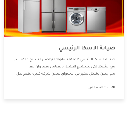
صيانة الاسكا الرئيسي
صيانة الاسكا الرئيسي هدفها سهولة التواصل السريع والمباشر
مع الشركة لكى يستمتع العميل بالتعامل معنا وان نبقى
متواجدين بشكل مميز فى الاسواق فنحن شركة كبيرة نهتم بكل
التفاصيل المهمة للعميل وان يستمتع بالخدمات التى تنفرد
مشاهدة المزيد
الشركة بها والتى تكون منها خدمة الصيانة التى تكون من أهم
الخدمات التى يرغب بها العميل لأنها تحافظ على كفاءة المنتج
كما أن شركة الاسكا تقدم لنا جميع الأجهزة التى نبحث عنها
وأقوى الأسعار التى تكون مناسبة لكثير من العملاء