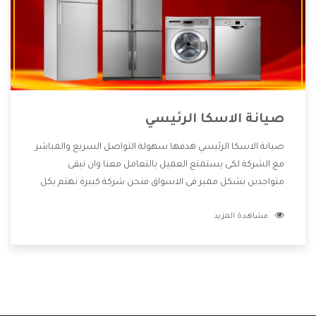
صيانة الاسكا الرئيسي
صيانة الاسكا الرئيسي هدفها سهولة التواصل السريع والمباشر
مع الشركة لكى يستمتع العميل بالتعامل معنا وان نبقى
متواجدين بشكل مميز فى الاسواق فنحن شركة كبيرة نهتم بكل
التفاصيل المهمة للعميل وان يستمتع بالخدمات التى تنفرد
مشاهدة المزيد
الشركة بها والتى تكون منها خدمة الصيانة التى تكون من أهم
الخدمات التى يرغب بها العميل لأنها تحافظ على كفاءة المنتج
كما أن شركة الاسكا تقدم لنا جميع الأجهزة التى نبحث عنها
وأقوى الأسعار التى تكون مناسبة لكثير من العملاء