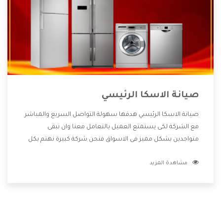
صيانة الاسكا الرئيسي
صيانة الاسكا الرئيسي هدفها سهولة التواصل السريع والمباشر
مع الشركة لكى يستمتع العميل بالتعامل معنا وان نبقى
متواجدين بشكل مميز فى الاسواق فنحن شركة كبيرة نهتم بكل
التفاصيل المهمة للعميل وان يستمتع بالخدمات التى تنفرد
مشاهدة المزيد
الشركة بها والتى تكون منها خدمة الصيانة التى تكون من أهم
الخدمات التى يرغب بها العميل لأنها تحافظ على كفاءة المنتج
كما أن شركة الاسكا تقدم لنا جميع الأجهزة التى نبحث عنها
وأقوى الأسعار التى تكون مناسبة لكثير من العملاء