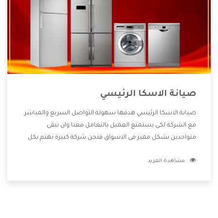
صيانة الاسكا الرئيسي
صيانة الاسكا الرئيسي هدفها سهولة التواصل السريع والمباشر
مع الشركة لكى يستمتع العميل بالتعامل معنا وان نبقى
متواجدين بشكل مميز فى الاسواق فنحن شركة كبيرة نهتم بكل
التفاصيل المهمة للعميل وان يستمتع بالخدمات التى تنفرد
مشاهدة المزيد
الشركة بها والتى تكون منها خدمة الصيانة التى تكون من أهم
الخدمات التى يرغب بها العميل لأنها تحافظ على كفاءة المنتج
كما أن شركة الاسكا تقدم لنا جميع الأجهزة التى نبحث عنها
وأقوى الأسعار التى تكون مناسبة لكثير من العملاء