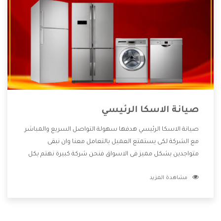
صيانة الاسكا الرئيسي
صيانة الاسكا الرئيسي هدفها سهولة التواصل السريع والمباشر
مع الشركة لكى يستمتع العميل بالتعامل معنا وان نبقى
متواجدين بشكل مميز فى الاسواق فنحن شركة كبيرة نهتم بكل
التفاصيل المهمة للعميل وان يستمتع بالخدمات التى تنفرد
مشاهدة المزيد
الشركة بها والتى تكون منها خدمة الصيانة التى تكون من أهم
الخدمات التى يرغب بها العميل لأنها تحافظ على كفاءة المنتج
كما أن شركة الاسكا تقدم لنا جميع الأجهزة التى نبحث عنها
وأقوى الأسعار التى تكون مناسبة لكثير من العملاء