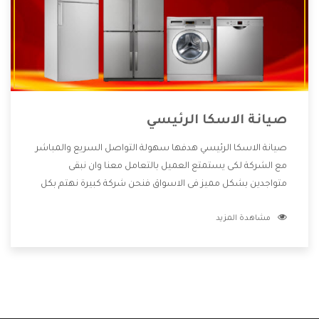
صيانة الاسكا الرئيسي
صيانة الاسكا الرئيسي هدفها سهولة التواصل السريع والمباشر
مع الشركة لكى يستمتع العميل بالتعامل معنا وان نبقى
متواجدين بشكل مميز فى الاسواق فنحن شركة كبيرة نهتم بكل
التفاصيل المهمة للعميل وان يستمتع بالخدمات التى تنفرد
مشاهدة المزيد
الشركة بها والتى تكون منها خدمة الصيانة التى تكون من أهم
الخدمات التى يرغب بها العميل لأنها تحافظ على كفاءة المنتج
كما أن شركة الاسكا تقدم لنا جميع الأجهزة التى نبحث عنها
وأقوى الأسعار التى تكون مناسبة لكثير من العملاء