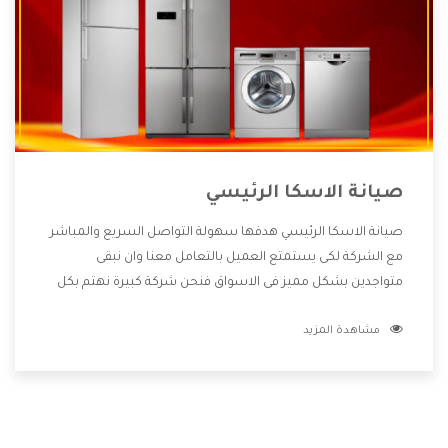
صيانة الاسكا الرئيسي
صيانة الاسكا الرئيسي هدفها سهولة التواصل السريع والمباشر
مع الشركة لكى يستمتع العميل بالتعامل معنا وان نبقى
متواجدين بشكل مميز فى الاسواق فنحن شركة كبيرة نهتم بكل
التفاصيل المهمة للعميل وان يستمتع بالخدمات التى تنفرد
مشاهدة المزيد
الشركة بها والتى تكون منها خدمة الصيانة التى تكون من أهم
الخدمات التى يرغب بها العميل لأنها تحافظ على كفاءة المنتج
كما أن شركة الاسكا تقدم لنا جميع الأجهزة التى نبحث عنها
وأقوى الأسعار التى تكون مناسبة لكثير من العملاء