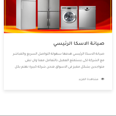
صيانة الاسكا الرئيسي
صيانة الاسكا الرئيسي هدفها سهولة التواصل السريع والمباشر
مع الشركة لكى يستمتع العميل بالتعامل معنا وان نبقى
متواجدين بشكل مميز فى الاسواق فنحن شركة كبيرة نهتم بكل
التفاصيل المهمة للعميل وان يستمتع بالخدمات التى تنفرد
مشاهدة المزيد
الشركة بها والتى تكون منها خدمة الصيانة التى تكون من أهم
الخدمات التى يرغب بها العميل لأنها تحافظ على كفاءة المنتج
كما أن شركة الاسكا تقدم لنا جميع الأجهزة التى نبحث عنها
وأقوى الأسعار التى تكون مناسبة لكثير من العملاء