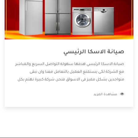
صيانة الاسكا الرئيسي
صيانة الاسكا الرئيسي هدفها سهولة التواصل السريع والمباشر
مع الشركة لكى يستمتع العميل بالتعامل معنا وان نبقى
متواجدين بشكل مميز فى الاسواق فنحن شركة كبيرة نهتم بكل
التفاصيل المهمة للعميل وان يستمتع بالخدمات التى تنفرد
مشاهدة المزيد
الشركة بها والتى تكون منها خدمة الصيانة التى تكون من أهم
الخدمات التى يرغب بها العميل لأنها تحافظ على كفاءة المنتج
كما أن شركة الاسكا تقدم لنا جميع الأجهزة التى نبحث عنها
وأقوى الأسعار التى تكون مناسبة لكثير من العملاء