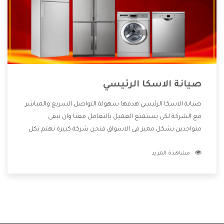
صيانة الاسكا الرئيسي
صيانة الاسكا الرئيسي هدفها سهولة التواصل السريع والمباشر
مع الشركة لكى يستمتع العميل بالتعامل معنا وان نبقى
متواجدين بشكل مميز فى الاسواق فنحن شركة كبيرة نهتم بكل
التفاصيل المهمة للعميل وان يستمتع بالخدمات التى تنفرد
مشاهدة المزيد
الشركة بها والتى تكون منها خدمة الصيانة التى تكون من أهم
الخدمات التى يرغب بها العميل لأنها تحافظ على كفاءة المنتج
كما أن شركة الاسكا تقدم لنا جميع الأجهزة التى نبحث عنها
وأقوى الأسعار التى تكون مناسبة لكثير من العملاء