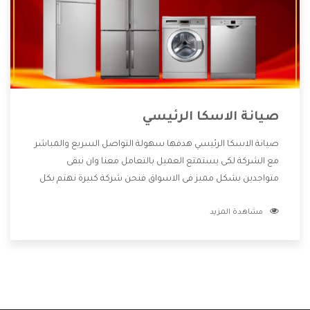
صيانة الاسكا الرئيسي
صيانة الاسكا الرئيسي هدفها سهولة التواصل السريع والمباشر
مع الشركة لكى يستمتع العميل بالتعامل معنا وان نبقى
متواجدين بشكل مميز فى الاسواق فنحن شركة كبيرة نهتم بكل
التفاصيل المهمة للعميل وان يستمتع بالخدمات التى تنفرد
مشاهدة المزيد
الشركة بها والتى تكون منها خدمة الصيانة التى تكون من أهم
الخدمات التى يرغب بها العميل لأنها تحافظ على كفاءة المنتج
كما أن شركة الاسكا تقدم لنا جميع الأجهزة التى نبحث عنها
وأقوى الأسعار التى تكون مناسبة لكثير من العملاء