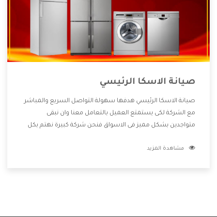
صيانة الاسكا الرئيسي
صيانة الاسكا الرئيسي هدفها سهولة التواصل السريع والمباشر
مع الشركة لكى يستمتع العميل بالتعامل معنا وان نبقى
متواجدين بشكل مميز فى الاسواق فنحن شركة كبيرة نهتم بكل
التفاصيل المهمة للعميل وان يستمتع بالخدمات التى تنفرد
مشاهدة المزيد
الشركة بها والتى تكون منها خدمة الصيانة التى تكون من أهم
الخدمات التى يرغب بها العميل لأنها تحافظ على كفاءة المنتج
كما أن شركة الاسكا تقدم لنا جميع الأجهزة التى نبحث عنها
وأقوى الأسعار التى تكون مناسبة لكثير من العملاء