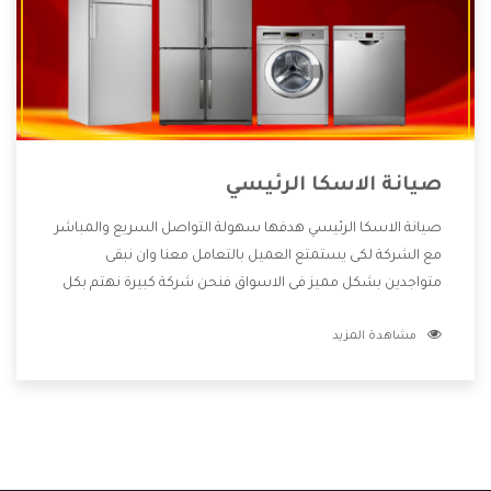
صيانة الاسكا الرئيسي
صيانة الاسكا الرئيسي هدفها سهولة التواصل السريع والمباشر
مع الشركة لكى يستمتع العميل بالتعامل معنا وان نبقى
متواجدين بشكل مميز فى الاسواق فنحن شركة كبيرة نهتم بكل
التفاصيل المهمة للعميل وان يستمتع بالخدمات التى تنفرد
مشاهدة المزيد
الشركة بها والتى تكون منها خدمة الصيانة التى تكون من أهم
الخدمات التى يرغب بها العميل لأنها تحافظ على كفاءة المنتج
كما أن شركة الاسكا تقدم لنا جميع الأجهزة التى نبحث عنها
وأقوى الأسعار التى تكون مناسبة لكثير من العملاء