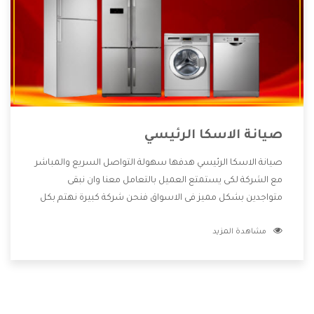
صيانة الاسكا الرئيسي
صيانة الاسكا الرئيسي هدفها سهولة التواصل السريع والمباشر
مع الشركة لكى يستمتع العميل بالتعامل معنا وان نبقى
متواجدين بشكل مميز فى الاسواق فنحن شركة كبيرة نهتم بكل
التفاصيل المهمة للعميل وان يستمتع بالخدمات التى تنفرد
مشاهدة المزيد
الشركة بها والتى تكون منها خدمة الصيانة التى تكون من أهم
الخدمات التى يرغب بها العميل لأنها تحافظ على كفاءة المنتج
كما أن شركة الاسكا تقدم لنا جميع الأجهزة التى نبحث عنها
وأقوى الأسعار التى تكون مناسبة لكثير من العملاء